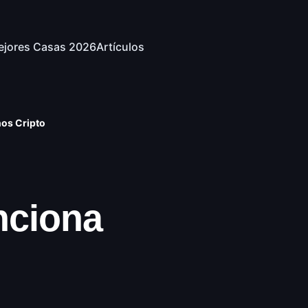
ejores Casas 2026
Artículos
nos Cripto
nciona