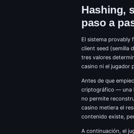
Hashing, s
paso a pa
El sistema provably f
client seed (semilla 
tres valores determin
casino ni el jugador 
Antes de que empiece 
criptográfico — una h
no permite reconstru
casino metiera el res
contenido existe, pe
A continuación, el j