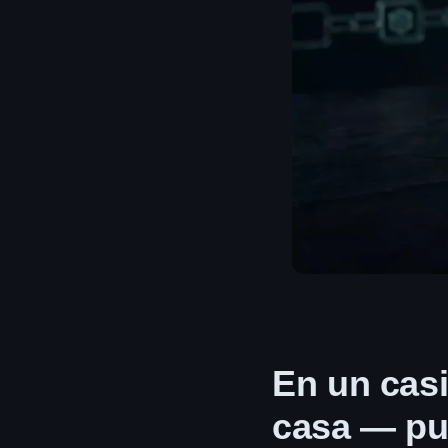
En un casi
casa — pue