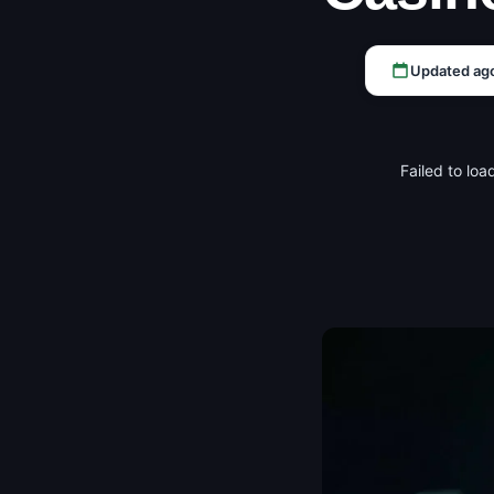
Updated ag
Failed to loa