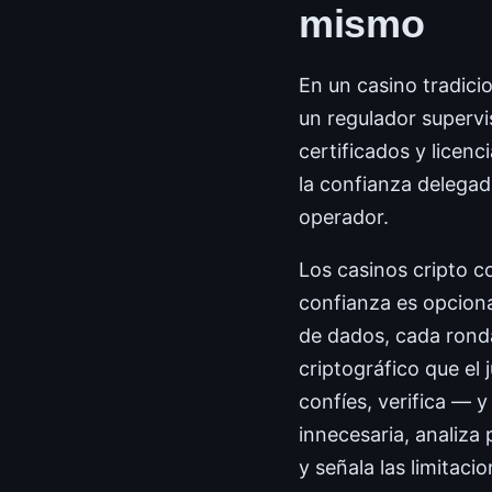
mismo
En un casino tradici
un regulador supervi
certificados y licen
la confianza delegada
operador.
Los casinos cripto c
confianza es opciona
de dados, cada rond
criptográfico que el
confíes, verifica — y
innecesaria, analiza
y señala las limitaci