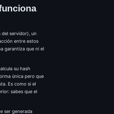
 funciona
 del servidor), un
racción entre estos
a garantiza que ni el
calcula su hash
 forma única pero que
ta. Es como si el
rior: sabes que el
ede ser generada