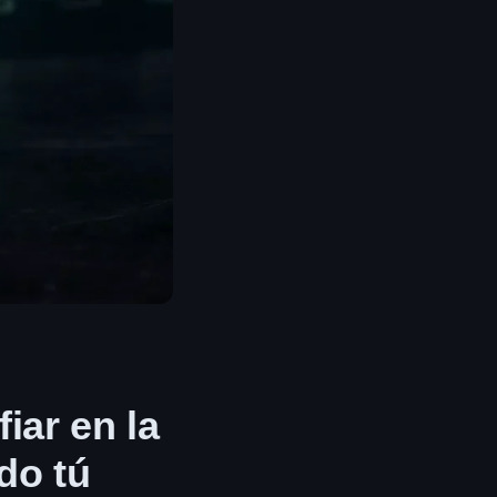
iar en la
do tú