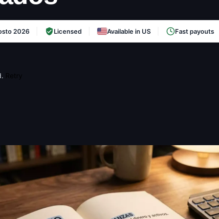
osto 2026
Licensed
Available in US
Fast payouts
d.
Retry