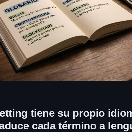
betting tiene su propio idi
raduce cada término a leng