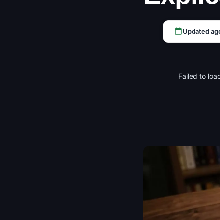
Updated ag
Failed to loa