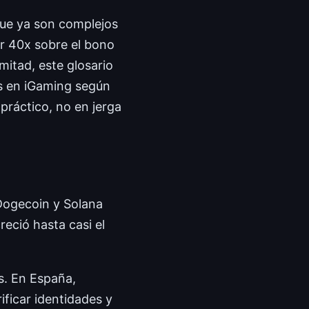
ue ya son complejos
er 40x sobre el bono
mitad, este glosario
as en iGaming según
práctico, no en jerga
Dogecoin y Solana
reció hasta casi el
s. En España,
ficar identidades y