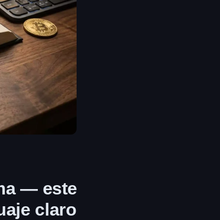
oma — este
uaje claro