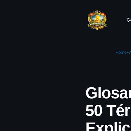
G
Home
»
A
Glosar
50 Té
Expli