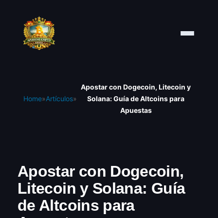
Apostar con Dogecoin, Litecoin y
Home
»
Artículos
»
Solana: Guía de Altcoins para
Apuestas
Apostar con Dogecoin,
Litecoin y Solana: Guía
de Altcoins para