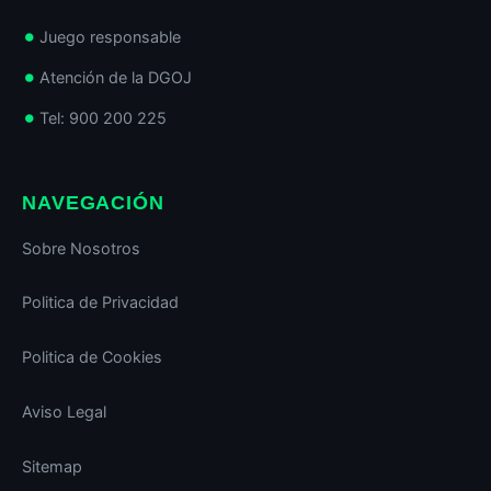
Juego responsable
Atención de la DGOJ
Tel:
900 200 225
NAVEGACIÓN
Sobre Nosotros
Politica de Privacidad
Politica de Cookies
Aviso Legal
Sitemap