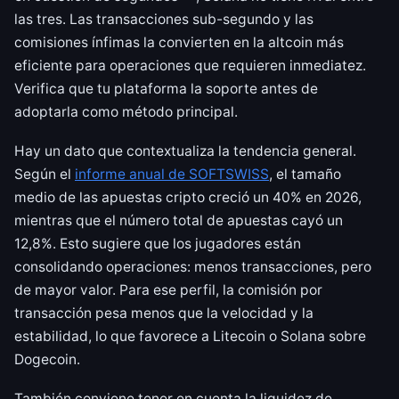
las tres. Las transacciones sub-segundo y las
comisiones ínfimas la convierten en la altcoin más
eficiente para operaciones que requieren inmediatez.
Verifica que tu plataforma la soporte antes de
adoptarla como método principal.
Hay un dato que contextualiza la tendencia general.
Según el
informe anual de SOFTSWISS
, el tamaño
medio de las apuestas cripto creció un 40% en 2026,
mientras que el número total de apuestas cayó un
12,8%. Esto sugiere que los jugadores están
consolidando operaciones: menos transacciones, pero
de mayor valor. Para ese perfil, la comisión por
transacción pesa menos que la velocidad y la
estabilidad, lo que favorece a Litecoin o Solana sobre
Dogecoin.
También conviene tener en cuenta la liquidez de