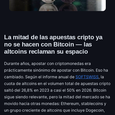
La mitad de las apuestas cripto ya
no se hacen con Bitcoin — las
altcoins reclaman su espacio
Durante años, apostar con criptomonedas era
prácticamente sinónimo de apostar con Bitcoin. Eso ha
cambiado. Según el informe anual de
SOFTSWISS
, la
cuota de altcoins en el volumen total de apuestas cripto
saltó del 26,8% en 2023 a casi el 50% en 2026. Bitcoin
sigue siendo relevante, pero la mitad del mercado se ha
movido hacia otras monedas: Ethereum, stablecoins y
un grupo creciente de altcoins que incluye Dogecoin,