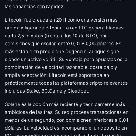
las ganancias con rapidez.
Litecoin fue creada en 2011 como una versión más
rápida y ligera de Bitcoin. La red LTC genera bloques
cada 2,5 minutos (frente a los 10 de BTC), con
comisiones que oscilan entre 0,01 y 0,05 dólares. Es
más estable en precio que Dogecoin, aunque sigue
siendo un activo volátil. Su ventaja para apuestas es la
combinación de velocidad razonable, coste bajo y
amplia aceptación: Litecoin está soportada en
prácticamente todas las plataformas cripto relevantes,
incluidas Stake, BC.Game y Cloudbet.
Solana es la opción más reciente y técnicamente más
ambiciosa de las tres. Su red procesa transacciones en
menos de un segundo, con comisiones inferiores a 0,01
dólares. La velocidad es incomparable: un depósito en
SOL se acredita prácticamente al instante, lo que la