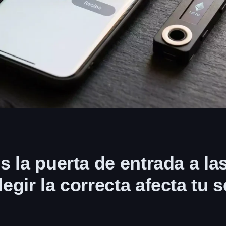
es la puerta de entrada a l
legir la correcta afecta tu 