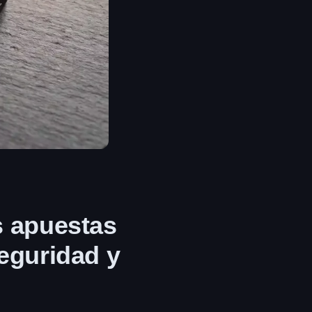
as apuestas
seguridad y