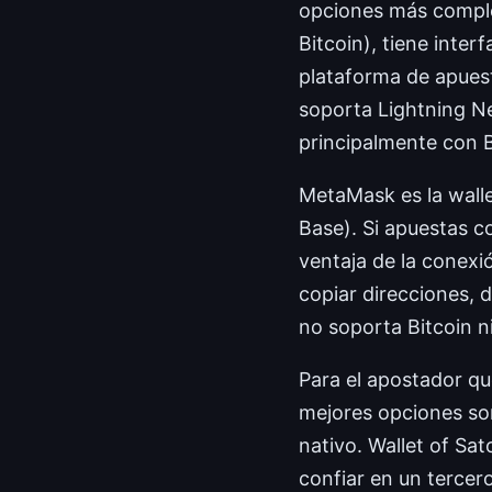
opciones más comple
Bitcoin), tiene inter
plataforma de apues
soporta Lightning Ne
principalmente con B
MetaMask es la wall
Base). Si apuestas 
ventaja de la conexi
copiar direcciones, 
no soporta Bitcoin 
Para el apostador qu
mejores opciones so
nativo. Wallet of Sat
confiar en un tercer