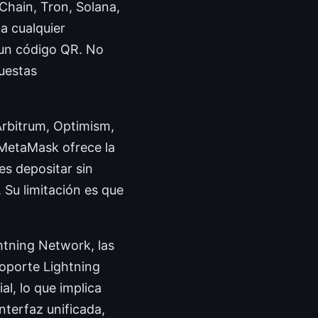
hain, Tron, Solana,
 a cualquier
 un código QR. No
puestas
Arbitrum, Optimism,
 MetaMask ofrece la
s depositar sin
 Su limitación es que
htning Network, las
oporte Lightning
al, lo que implica
nterfaz unificada,