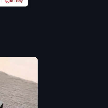
18+ Only
18+