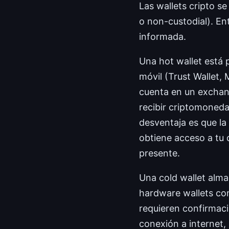
Las wallets cripto se
o non-custodial). E
informada.
Una hot wallet está
móvil (Trust Wallet
cuenta en un exchan
recibir criptomoneda
desventaja es que la
obtiene acceso a tu d
presente.
Una cold wallet alma
hardware wallets co
requieren confirmaci
conexión a internet,