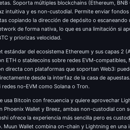
tas. Soporta múltiples blockchains (Ethereum, BNB C
faz intuitiva y es non-custodial. Permite enviar fondos
tas copiando la dirección de depósito o escaneando
twork de forma nativa, lo que es una limitación si a
TC y priorizas velocidad.
et estándar del ecosistema Ethereum y sus capas 2 (
con ETH o stablecoins sobre redes EVM-compatibles,
ón directa con plataformas que soportan Web3: puede
directamente desde la interfaz de la casa de apuestas.
ni redes no-EVM como Solana o Tron.
e usa Bitcoin con frecuencia y quiere aprovechar Lig
n Phoenix Wallet y Breez, ambas non-custodial con s
oshi ofrece la experiencia más sencilla pero es custodi
o. Muun Wallet combina on-chain y Lightning en una i