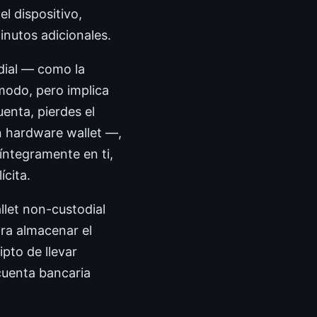
l dispositivo,
inutos adicionales.
odial — como la
modo, pero implica
enta, pierdes el
n hardware wallet —,
 íntegramente en ti,
ícita.
llet non-custodial
ara almacenar el
pto de llevar
cuenta bancaria