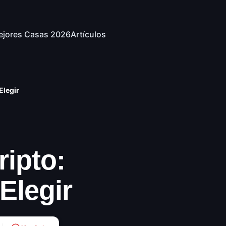
ejores Casas 2026
Artículos
Elegir
ripto:
Elegir