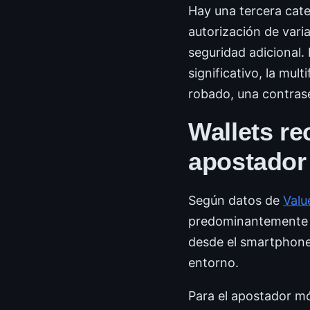
Hay una tercera categ
autorización de vari
seguridad adicional.
significativo, la mul
robado, una contrase
Wallets re
apostador
Según datos de
Valu
predominantemente mó
desde el smartphone 
entorno.
Para el apostador mó